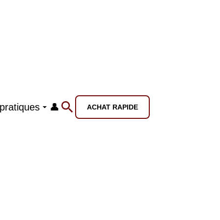
 pratiques
👤
ACHAT RAPIDE