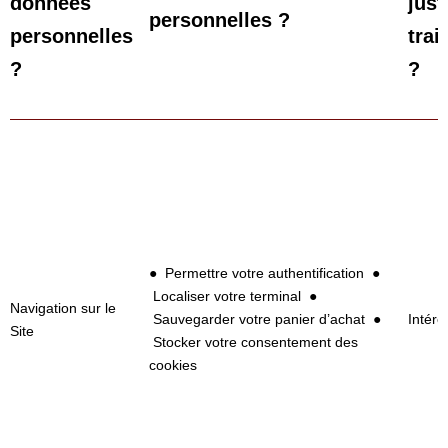
données
just
personnelles ?
personnelles
trai
?
?
● Permettre votre authentification ●
Localiser votre terminal ●
Navigation sur le
Sauvegarder votre panier d’achat ●
Intérê
Site
Stocker votre consentement des
cookies