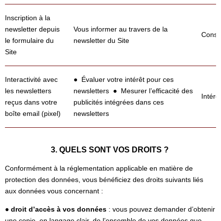
Inscription à la
newsletter depuis
Vous informer au travers de la
Conse
le formulaire du
newsletter du Site
Site
Interactivité avec
● Évaluer votre intérêt pour ces
les newsletters
newsletters ● Mesurer l’efficacité des
Intérê
reçus dans votre
publicités intégrées dans ces
boîte email (pixel)
newsletters
3. QUELS SONT VOS DROITS ?
Conformément à la réglementation applicable en matière de
protection des données, vous bénéficiez des droits suivants liés
aux données vous concernant :
●
droit d’accès à vos données
: vous pouvez demander d’obtenir
une copie, en langage clair, de l’ensemble de vos données que